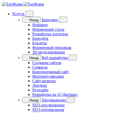
Услуги
Брендинг
Назад
Нейминг
Фирменный стиль
Разработка логотипа
Брендбук
Буклеты
Фирменный персонаж
3D моделирование
Веб разработка
Назад
Cоздание сайтов
Сервисы
Корпоративный сайт
Интернет-магазин
Cайт-визитка
Лендинг
Редизайн
Разработка на 1C-Битрикс
Продвижение
Назад
SEO-продвижение
SEO-оптимизация