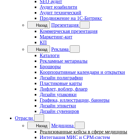
SEO аудит
Аудит юзабилити
Аудит технический
Продвижение на 1C-Битрикс
Презентация
Назад
Коммерческая презентация
Маркетинг-кит
КП
Реклама
Назад
Каталоги
Рекламные метариалы
Брошюры
Коорпоративные календари и открытки
Дизайн полиграфии
Пластиковые карты
Лифлет, воблер, флаер
Дизайн упаковки
Графика, иллюстрации, баннеры
Дизайн этикетки
Дизайн сувениров
Отрасли
Медицина
Назад
Реализованные кейсы в сфере медицины
Интеграция МИС и СРМ-систем