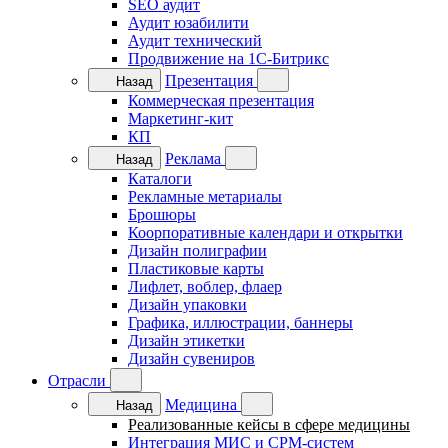
SEO аудит
Аудит юзабилити
Аудит технический
Продвижение на 1C-Битрикс
Презентация
Назад
Коммерческая презентация
Маркетинг-кит
КП
Реклама
Назад
Каталоги
Рекламные метариалы
Брошюры
Коорпоративные календари и открытки
Дизайн полиграфии
Пластиковые карты
Лифлет, воблер, флаер
Дизайн упаковки
Графика, иллюстрации, баннеры
Дизайн этикетки
Дизайн сувениров
Отрасли
Медицина
Назад
Реализованные кейсы в сфере медицины
Интеграция МИС и СРМ-систем