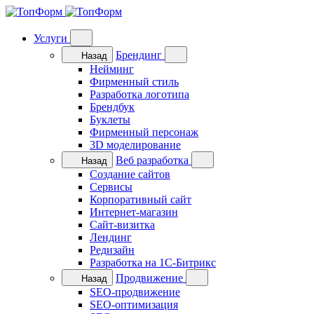
Услуги
Брендинг
Назад
Нейминг
Фирменный стиль
Разработка логотипа
Брендбук
Буклеты
Фирменный персонаж
3D моделирование
Веб разработка
Назад
Cоздание сайтов
Сервисы
Корпоративный сайт
Интернет-магазин
Cайт-визитка
Лендинг
Редизайн
Разработка на 1C-Битрикс
Продвижение
Назад
SEO-продвижение
SEO-оптимизация