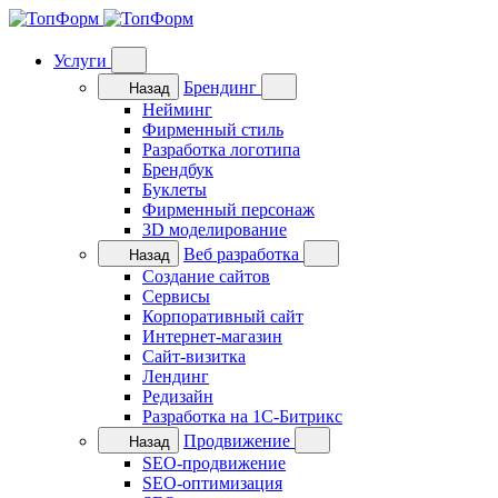
Услуги
Брендинг
Назад
Нейминг
Фирменный стиль
Разработка логотипа
Брендбук
Буклеты
Фирменный персонаж
3D моделирование
Веб разработка
Назад
Cоздание сайтов
Сервисы
Корпоративный сайт
Интернет-магазин
Cайт-визитка
Лендинг
Редизайн
Разработка на 1C-Битрикс
Продвижение
Назад
SEO-продвижение
SEO-оптимизация