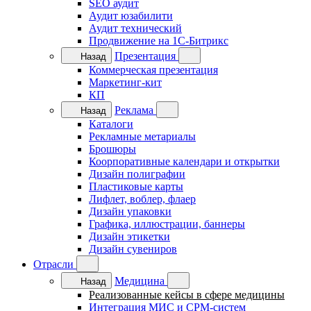
SEO аудит
Аудит юзабилити
Аудит технический
Продвижение на 1C-Битрикс
Презентация
Назад
Коммерческая презентация
Маркетинг-кит
КП
Реклама
Назад
Каталоги
Рекламные метариалы
Брошюры
Коорпоративные календари и открытки
Дизайн полиграфии
Пластиковые карты
Лифлет, воблер, флаер
Дизайн упаковки
Графика, иллюстрации, баннеры
Дизайн этикетки
Дизайн сувениров
Отрасли
Медицина
Назад
Реализованные кейсы в сфере медицины
Интеграция МИС и СРМ-систем