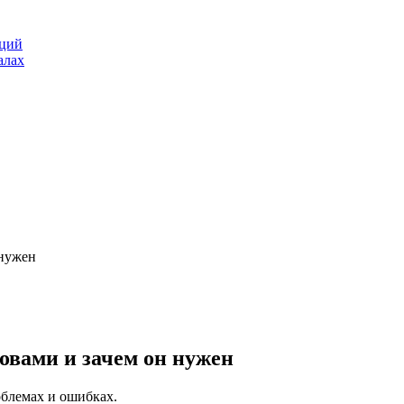
аций
алах
 нужен
ловами и зачем он нужен
облемах и ошибках.