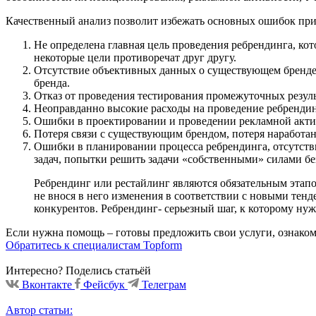
Качественный анализ позволит избежать основных ошибок при
Не определена главная цель проведения ребрендинга, кот
некоторые цели противоречат друг другу.
Отсутствие объективных данных о существующем бренде, 
бренда.
Отказ от проведения тестирования промежуточных результ
Неоправданно высокие расходы на проведение ребрендин
Ошибки в проектировании и проведении рекламной акти
Потеря связи с существующим брендом, потеря наработа
Ошибки в планировании процесса ребрендинга, отсутств
задач, попытки решить задачи «собственными» силами б
Ребрендинг или рестайлинг являются обязательным этап
не внося в него изменения в соответствии с новыми тен
конкурентов. Ребрендинг- серьезный шаг, к которому ну
Если нужна помощь – готовы предложить свои услуги, ознаком
Обратитесь к специалистам Topform
Интересно? Поделись статьёй
Вконтакте
Фейсбук
Телеграм
Автор статьи: