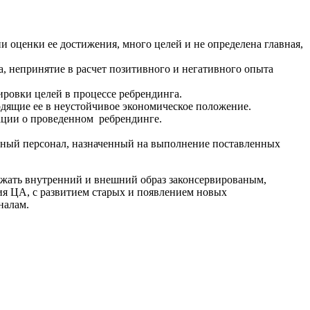
и оценки ее достижения, много целей и не определена главная,
, непринятие в расчет позитивного и негативного опыта
ировки целей в процессе ребрендинга.
дящие ее в неустойчивое экономическое положение.
ации о проведенном ребрендинге.
нтный персонал, назначенный на выполнение поставленных
ржать внутренний и внешний образ законсервированым,
ия ЦА, с развитием старых и появлением новых
налам.