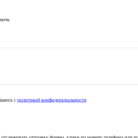
омочь
ашаюсь c
политикой конфиденциальности
у
отслеживать отправку формы, клики по номеру телефона или по