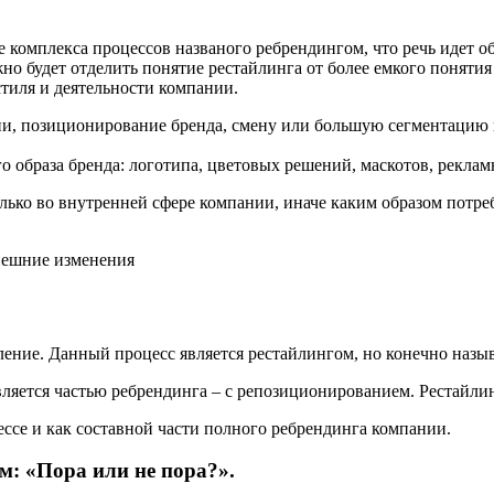
ее комплекса процессов названого ребрендингом, что речь идет 
но будет отделить понятие рестайлинга от более емкого понятия
тиля и деятельности компании.
, позиционирование бренда, смену или большую сегментацию це
 образа бренда: логотипа, цветовых решений, маскотов, рекла
ько во внутренней сфере компании, иначе каким образом потреби
нешние изменения
вление. Данный процесс является рестайлингом, но конечно назы
ляется частью ребрендинга – с репозиционированием. Рестайлинг
ссе и как составной части полного ребрендинга компании.
м: «Пора или не пора?».