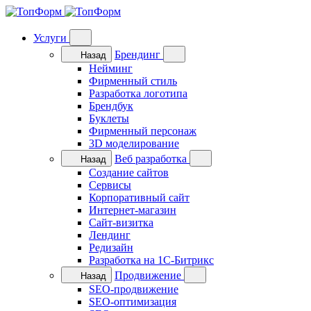
Услуги
Брендинг
Назад
Нейминг
Фирменный стиль
Разработка логотипа
Брендбук
Буклеты
Фирменный персонаж
3D моделирование
Веб разработка
Назад
Cоздание сайтов
Сервисы
Корпоративный сайт
Интернет-магазин
Cайт-визитка
Лендинг
Редизайн
Разработка на 1C-Битрикс
Продвижение
Назад
SEO-продвижение
SEO-оптимизация