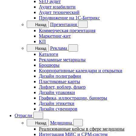
SEO аудит
Аудит юзабилити
Аудит технический
Продвижение на 1C-Битрикс
Презентация
Назад
Коммерческая презентация
Маркетинг-кит
КП
Реклама
Назад
Каталоги
Рекламные метариалы
Брошюры
Коорпоративные календари и открытки
Дизайн полиграфии
Пластиковые карты
Лифлет, воблер, флаер
Дизайн упаковки
Графика, иллюстрации, баннеры
Дизайн этикетки
Дизайн сувениров
Отрасли
Медицина
Назад
Реализованные кейсы в сфере медицины
Интеграция МИС и СРМ-систем