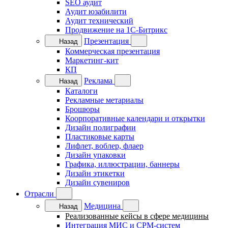
SEO аудит
Аудит юзабилити
Аудит технический
Продвижение на 1C-Битрикс
Презентация
Назад
Коммерческая презентация
Маркетинг-кит
КП
Реклама
Назад
Каталоги
Рекламные метариалы
Брошюры
Коорпоративные календари и открытки
Дизайн полиграфии
Пластиковые карты
Лифлет, воблер, флаер
Дизайн упаковки
Графика, иллюстрации, баннеры
Дизайн этикетки
Дизайн сувениров
Отрасли
Медицина
Назад
Реализованные кейсы в сфере медицины
Интеграция МИС и СРМ-систем