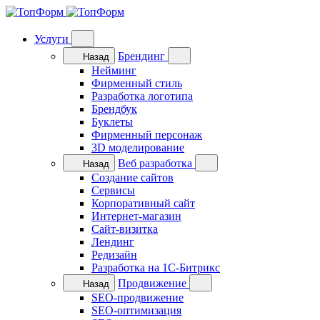
Услуги
Брендинг
Назад
Нейминг
Фирменный стиль
Разработка логотипа
Брендбук
Буклеты
Фирменный персонаж
3D моделирование
Веб разработка
Назад
Cоздание сайтов
Сервисы
Корпоративный сайт
Интернет-магазин
Cайт-визитка
Лендинг
Редизайн
Разработка на 1C-Битрикс
Продвижение
Назад
SEO-продвижение
SEO-оптимизация