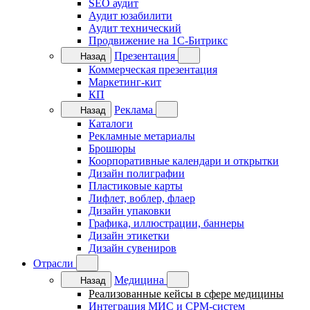
SEO аудит
Аудит юзабилити
Аудит технический
Продвижение на 1C-Битрикс
Презентация
Назад
Коммерческая презентация
Маркетинг-кит
КП
Реклама
Назад
Каталоги
Рекламные метариалы
Брошюры
Коорпоративные календари и открытки
Дизайн полиграфии
Пластиковые карты
Лифлет, воблер, флаер
Дизайн упаковки
Графика, иллюстрации, баннеры
Дизайн этикетки
Дизайн сувениров
Отрасли
Медицина
Назад
Реализованные кейсы в сфере медицины
Интеграция МИС и СРМ-систем