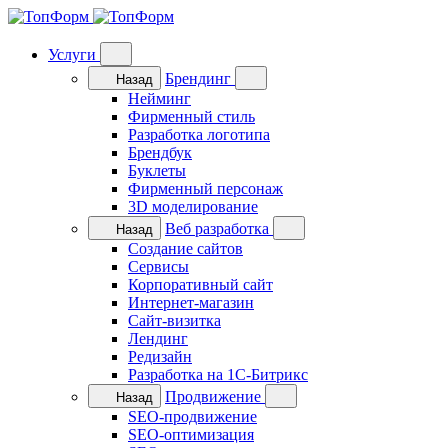
Услуги
Брендинг
Назад
Нейминг
Фирменный стиль
Разработка логотипа
Брендбук
Буклеты
Фирменный персонаж
3D моделирование
Веб разработка
Назад
Cоздание сайтов
Сервисы
Корпоративный сайт
Интернет-магазин
Cайт-визитка
Лендинг
Редизайн
Разработка на 1C-Битрикс
Продвижение
Назад
SEO-продвижение
SEO-оптимизация